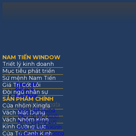
Bỏ
qua
nội
dung
NAM TIẾN WINDOW
Triết lý kinh doanh
Mục tiêu phát triển
Sứ mệnh Nam Tiến
Trang chủ
Giá Trị Cốt Lõi
Giới thiệu
Đội ngũ nhân sự
Sản Phẩm
SẢN PHẨM CHÍNH
Cửa Nhôm Xingfa
Cửa nhôm Xingfa
Vách Mặt Dựng
Vách Mặt Dựng
Vách Nhôm Kính
Vách Nhôm Kính
Kính Cường Lực
Kính Cường Lực
Cửa Tủ Cánh Kính
Cửa Tủ Cánh Kính
Cửa Cuốn Tự Động