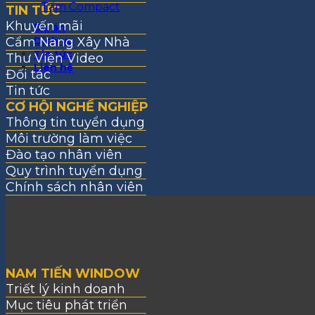
Tấm Compact
TIN TỨC
Khuyến mãi
Dự án
Cẩm Nang Xây Nhà
Dịch vụ
Tin tức
Thư Viện Video
Liên hệ
Đối tác
Tin tức
CƠ HỘI NGHỀ NGHIỆP
Thông tin tuyển dụng
Môi trường làm việc
Đào tạo nhân viên
Quy trình tuyển dụng
Chính sách nhân viên
NAM TIẾN WINDOW
Triết lý kinh doanh
Mục tiêu phát triển