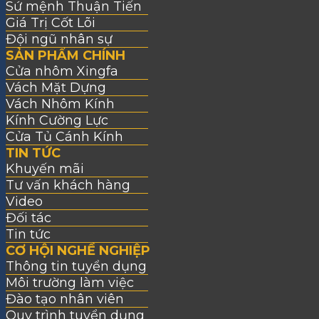
Sứ mệnh Thuận Tiến
Giá Trị Cốt Lõi
Đội ngũ nhân sự
SẢN PHẨM CHÍNH
Cửa nhôm Xingfa
Vách Mặt Dựng
Vách Nhôm Kính
Kính Cường Lực
Cửa Tủ Cánh Kính
TIN TỨC
Khuyến mãi
Tư vấn khách hàng
Video
Đối tác
Tin tức
CƠ HỘI NGHỀ NGHIỆP
Thông tin tuyển dụng
Môi trường làm việc
Đào tạo nhân viên
Quy trình tuyển dụng