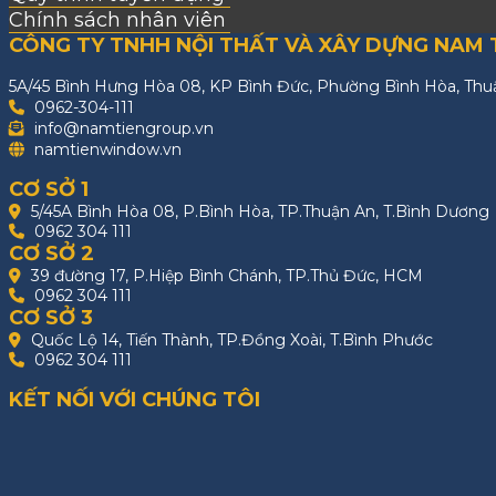
Chính sách nhân viên
CÔNG TY TNHH NỘI THẤT VÀ XÂY DỰNG NAM 
5A/45 Bình Hưng Hòa 08, KP Bình Đức, Phường Bình Hòa, Thu
0962-304-111
info@namtiengroup.vn
namtienwindow.vn
CƠ SỞ 1
5/45A Bình Hòa 08, P.Bình Hòa, TP.Thuận An, T.Bình Dương
0962 304 111
CƠ SỞ 2
39 đường 17, P.Hiệp Bình Chánh, TP.Thủ Đức, HCM
0962 304 111
CƠ SỞ 3
Quốc Lộ 14, Tiến Thành, TP.Đồng Xoài, T.Bình Phước
0962 304 111
KẾT NỐI VỚI CHÚNG TÔI