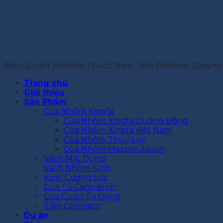
Bản Quyền Website Thuộc Nam Tiến Window. Copyrig
Trang chủ
Giới thiệu
Sản Phẩm
Cửa Nhôm Xingfa
Cửa Nhôm Xingfa Quảng Đông
Cửa Nhôm Xingfa Việt Nam
Cửa Nhôm Thuỷ Lực
Cửa Nhôm Maxpro Japan
Vách Mặt Dựng
Vách Nhôm Kính
Kính Cường Lực
Cửa Tủ Cánh Kính
Cửa Cuốn Tự Động
Tấm Compact
Dự án