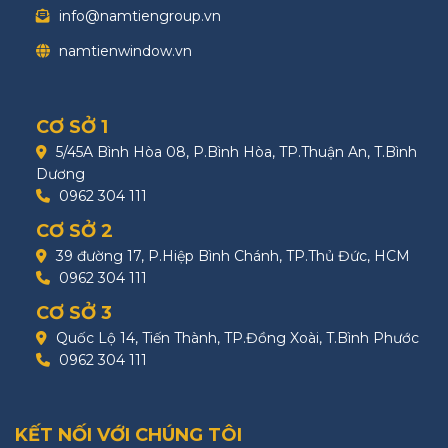
info@namtiengroup.vn
namtienwindow.vn
CƠ SỞ 1
5/45A Bình Hòa 08, P.Bình Hòa, TP.Thuận An, T.Bình
Dương
0962 304 111
CƠ SỞ 2
39 đường 17, P.Hiệp Bình Chánh, TP.Thủ Đức, HCM
0962 304 111
CƠ SỞ 3
Quốc Lộ 14, Tiến Thành, TP.Đồng Xoài, T.Bình Phước
0962 304 111
KẾT NỐI VỚI CHÚNG TÔI