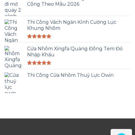
Công Theo Mẫu 2026
Thi Công Vách Ngăn Kính Cường Lực
Khung Nhôm
Được xếp
hạng
Cửa Nhôm Xingfa Quảng Đông Tem Đỏ
5.00
5 sao
Nhập Khẩu
Được xếp
hạng
Thi Công Cửa Nhôm Thuỷ Lực Owin
4.83
5 sao