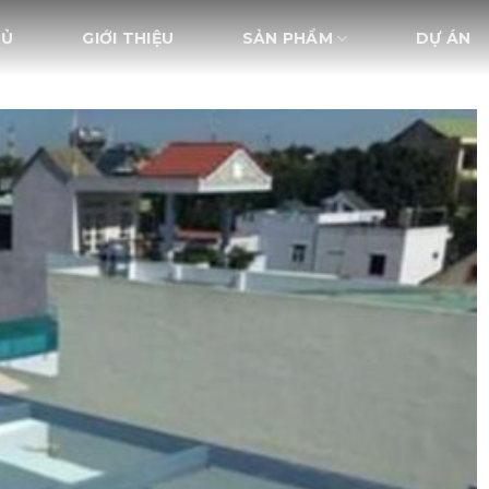
HỦ
GIỚI THIỆU
SẢN PHẨM
DỰ ÁN