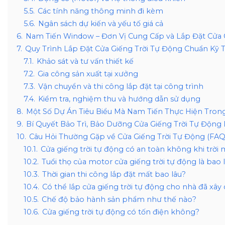
5.5.
Các tính năng thông minh đi kèm
5.6.
Ngân sách dự kiến và yếu tố giá cả
6.
Nam Tiến Window – Đơn Vị Cung Cấp và Lắp Đặt Cửa 
7.
Quy Trình Lắp Đặt Cửa Giếng Trời Tự Động Chuẩn Kỹ 
7.1.
Khảo sát và tư vấn thiết kế
7.2.
Gia công sản xuất tại xưởng
7.3.
Vận chuyển và thi công lắp đặt tại công trình
7.4.
Kiểm tra, nghiệm thu và hướng dẫn sử dụng
8.
Một Số Dự Án Tiêu Biểu Mà Nam Tiến Thực Hiện Tro
9.
Bí Quyết Bảo Trì, Bảo Dưỡng Cửa Giếng Trời Tự Độn
10.
Câu Hỏi Thường Gặp về Cửa Giếng Trời Tự Động (FAQ
10.1.
Cửa giếng trời tự động có an toàn không khi trời
10.2.
Tuổi thọ của motor cửa giếng trời tự động là bao 
10.3.
Thời gian thi công lắp đặt mất bao lâu?
10.4.
Có thể lắp cửa giếng trời tự động cho nhà đã xâ
10.5.
Chế độ bảo hành sản phẩm như thế nào?
10.6.
Cửa giếng trời tự động có tốn điện không?