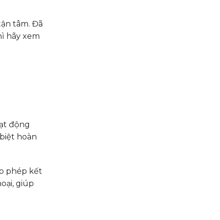
tận tâm. Đã
hì hãy xem
oạt động
biệt hoàn
ho phép kết
oại, giúp