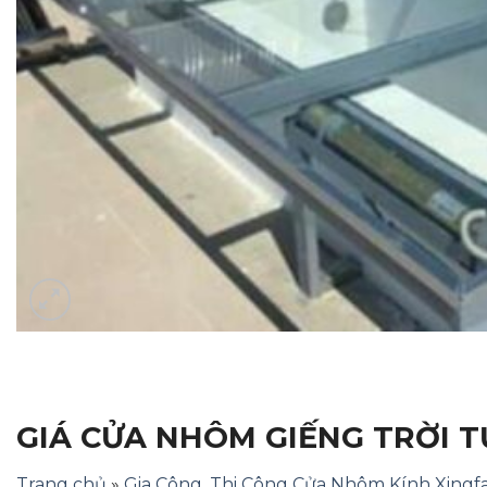
GIÁ CỬA NHÔM GIẾNG TRỜI 
Trang chủ
»
Gia Công, Thi Công Cửa Nhôm Kính Xingf