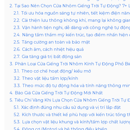
2.
Tại Sao Nên Chọn Cửa Nhôm Giếng Trời Tự Động? 7+ L
2.1.
Tối ưu hóa nguồn sáng tự nhiên, tiết kiệm điện năn
2.2.
Cải thiện lưu thông không khí, mang lại không gia
2.3.
Vận hành tiện nghi, dễ dàng với công nghệ tự độ
2.4.
Nâng tầm thẩm mỹ kiến trúc, tạo điểm nhấn hiện 
2.5.
Tăng cường an toàn và bảo mật
2.6.
Cách âm, cách nhiệt hiệu quả
2.7.
Gia tăng giá trị bất động sản
3.
Phân Loại Cửa Giếng Trời Nhôm Kính Tự Động Phổ Bi
3.1.
Theo cơ chế hoạt động/ kiểu mở
3.2.
Theo vật liệu tấm lợp/kính
3.3.
Theo mức độ tự động hóa và tính năng thông mi
4.
Báo Giá Cửa Giếng Trời Tự Động Mới Nhất
5.
Tiêu Chí Vàng Khi Lựa Chọn Cửa Nhôm Giếng Trời Tự 
5.1.
Xác định đúng nhu cầu sử dụng và vị trí lắp đặt
5.2.
Kích thước và thiết kế phù hợp với kiến trúc tổng t
5.3.
Lựa chọn vật liệu khung và kính/tấm lợp chất lượn
5.4.
Động cơ (Motor) và hệ thống điều khiển