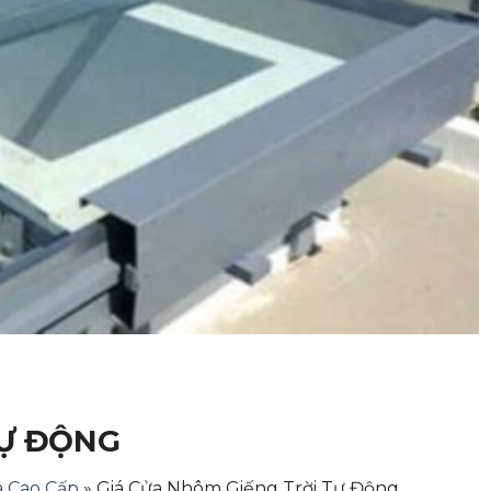
TỰ ĐỘNG
a Cao Cấp
»
Giá Cửa Nhôm Giếng Trời Tự Động