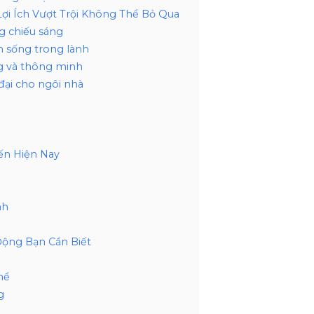
ợi Ích Vượt Trội Không Thể Bỏ Qua
g chiếu sáng
n sống trong lành
ng và thông minh
đại cho ngôi nhà
ến Hiện Nay
nh
Động Bạn Cần Biết
hể
g