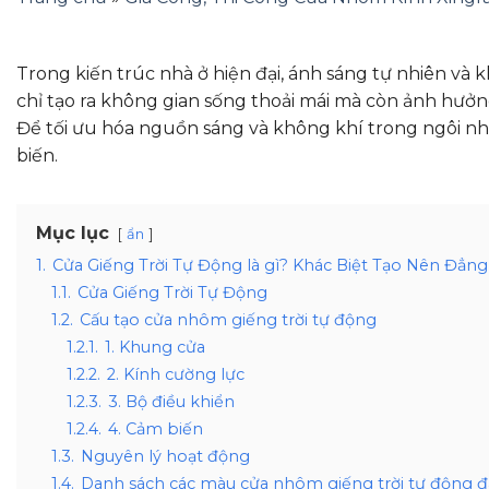
Trong kiến trúc nhà ở hiện đại, ánh sáng tự nhiên và
chỉ tạo ra không gian sống thoải mái mà còn ảnh hưởn
Để tối ưu hóa nguồn sáng và không khí trong ngôi nh
biến.
Mục lục
ẩn
1.
Cửa Giếng Trời Tự Động là gì? Khác Biệt Tạo Nên Đẳn
1.1.
Cửa Giếng Trời Tự Động
1.2.
Cấu tạo cửa nhôm giếng trời tự động
1.2.1.
1. Khung cửa
1.2.2.
2. Kính cường lực
1.2.3.
3. Bộ điều khiển
1.2.4.
4. Cảm biến
1.3.
Nguyên lý hoạt động
1.4.
Danh sách các màu cửa nhôm giếng trời tự động đ