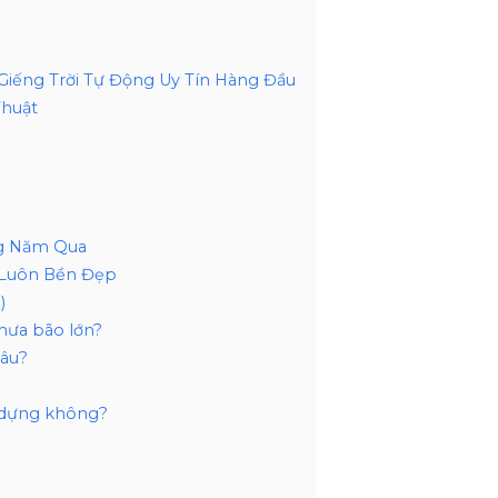
Giếng Trời Tự Động Uy Tín Hàng Đầu
Thuật
ng Năm Qua
g Luôn Bền Đẹp
)
 mưa bão lớn?
lâu?
y dựng không?