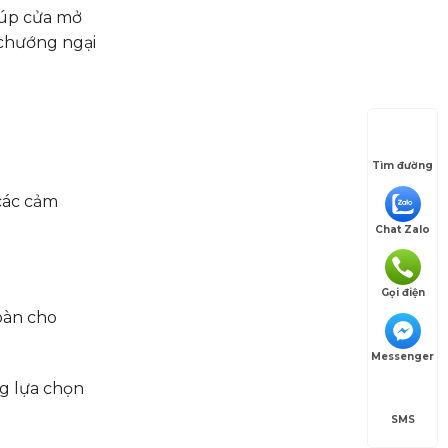
iúp cửa mở
 chướng ngại
Tìm đường
các cảm
Chat Zalo
Gọi điện
oàn cho
Messenger
ng lựa chọn
SMS