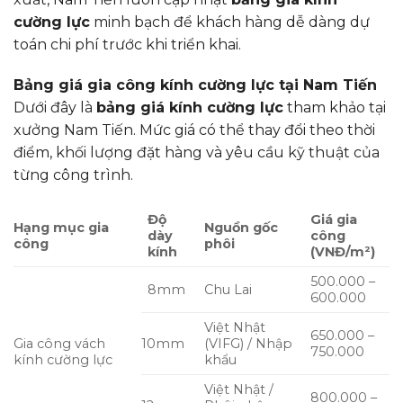
cường lực
minh bạch để khách hàng dễ dàng dự
toán chi phí trước khi triển khai.
Bảng giá gia công kính cường lực tại Nam Tiến
Dưới đây là
bảng giá kính cường lực
tham khảo tại
xưởng Nam Tiến. Mức giá có thể thay đổi theo thời
điểm, khối lượng đặt hàng và yêu cầu kỹ thuật của
từng công trình.
Độ
Giá gia
Hạng mục gia
Nguồn gốc
dày
công
công
phôi
kính
(VNĐ/m²)
500.000 –
8mm
Chu Lai
600.000
Việt Nhật
650.000 –
Gia công vách
10mm
(VIFG) / Nhập
750.000
kính cường lực
khẩu
Việt Nhật /
800.000 –