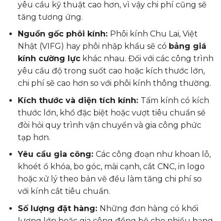
yêu cầu kỹ thuật cao hơn, vì vậy chi phí cũng sẽ
tăng tương ứng.
Nguồn gốc phôi kính:
Phôi kính Chu Lai, Việt
Nhật (VIFG) hay phôi nhập khẩu sẽ có
bảng giá
kính cường lực
khác nhau. Đối với các công trình
yêu cầu độ trong suốt cao hoặc kích thước lớn,
chi phí sẽ cao hơn so với phôi kính thông thường.
Kích thước và diện tích kính:
Tấm kính có kích
thước lớn, khổ đặc biệt hoặc vượt tiêu chuẩn sẽ
đòi hỏi quy trình vận chuyển và gia công phức
tạp hơn.
Yêu cầu gia công:
Các công đoạn như khoan lỗ,
khoét ổ khóa, bo góc, mài cạnh, cắt CNC, in logo
hoặc xử lý theo bản vẽ đều làm tăng chi phí so
với kính cắt tiêu chuẩn.
Số lượng đặt hàng:
Những đơn hàng có khối
lượng lớn hoặc gia công đồng bộ cho nhiều hạng