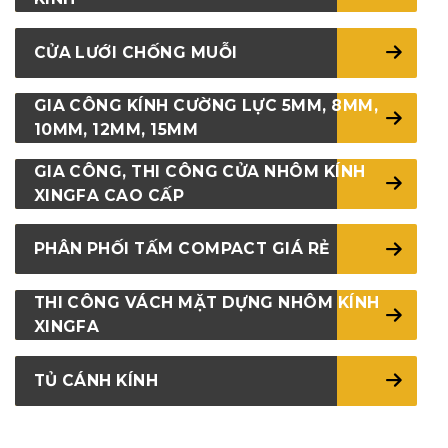
CỬA LƯỚI CHỐNG MUỖI
GIA CÔNG KÍNH CƯỜNG LỰC 5MM, 8MM,
10MM, 12MM, 15MM
GIA CÔNG, THI CÔNG CỬA NHÔM KÍNH
XINGFA CAO CẤP
PHÂN PHỐI TẤM COMPACT GIÁ RẺ
THI CÔNG VÁCH MẶT DỰNG NHÔM KÍNH
XINGFA
TỦ CÁNH KÍNH