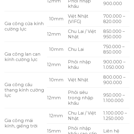
12mm
Phôi nhập
900.000
khẩu
Việt Nhật
700.000 –
10mm
(VIFG)
820.000
Gia công cửa kính
cường lực
Chu Lai / Việt
850.000 –
12mm
Nhật
950.000
750.000 –
10mm
Chu Lai
850.000
Gia công lan can
kính cường lực
Phôi nhập
900.000 –
12mm
khẩu
1.050.000
800.000 –
10mm
Việt Nhật
900.000
Gia công cầu
thang kính cường
Phôi siêu
950.000 –
lực
12mm
trong nhập
1.100.000
khẩu
Chu Lai / Việt
1.100.000 –
12mm
Nhật
1.250.000
Gia công mái
kính, giếng trời
Phôi nhập
15mm
Liên hệ
khẩu cao cấp