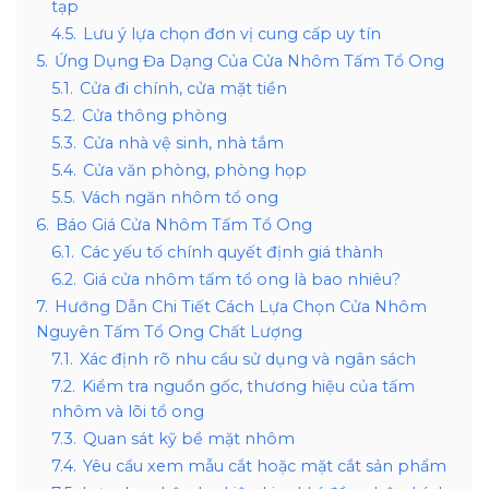
tạp
4.5.
Lưu ý lựa chọn đơn vị cung cấp uy tín
5.
Ứng Dụng Đa Dạng Của Cửa Nhôm Tấm Tổ Ong
5.1.
Cửa đi chính, cửa mặt tiền
5.2.
Cửa thông phòng
5.3.
Cửa nhà vệ sinh, nhà tắm
5.4.
Cửa văn phòng, phòng họp
5.5.
Vách ngăn nhôm tổ ong
6.
Báo Giá Cửa Nhôm Tấm Tổ Ong
6.1.
Các yếu tố chính quyết định giá thành
6.2.
Giá cửa nhôm tấm tổ ong là bao nhiêu?
7.
Hướng Dẫn Chi Tiết Cách Lựa Chọn Cửa Nhôm
Nguyên Tấm Tổ Ong Chất Lượng
7.1.
Xác định rõ nhu cầu sử dụng và ngân sách
7.2.
Kiểm tra nguồn gốc, thương hiệu của tấm
nhôm và lõi tổ ong
7.3.
Quan sát kỹ bề mặt nhôm
7.4.
Yêu cầu xem mẫu cắt hoặc mặt cắt sản phẩm