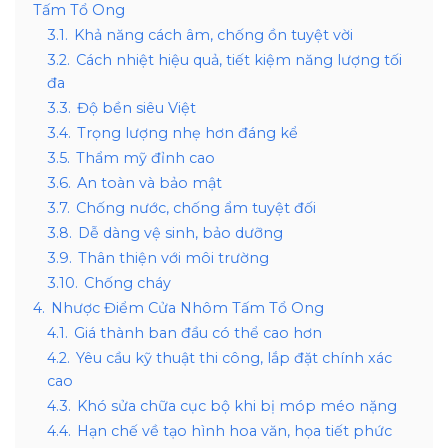
Tấm Tổ Ong
3.1.
Khả năng cách âm, chống ồn tuyệt vời
3.2.
Cách nhiệt hiệu quả, tiết kiệm năng lượng tối
đa
3.3.
Độ bền siêu Việt
3.4.
Trọng lượng nhẹ hơn đáng kể
3.5.
Thẩm mỹ đỉnh cao
3.6.
An toàn và bảo mật
3.7.
Chống nước, chống ẩm tuyệt đối
3.8.
Dễ dàng vệ sinh, bảo dưỡng
3.9.
Thân thiện với môi trường
3.10.
Chống cháy
4.
Nhược Điểm Cửa Nhôm Tấm Tổ Ong
4.1.
Giá thành ban đầu có thể cao hơn
4.2.
Yêu cầu kỹ thuật thi công, lắp đặt chính xác
cao
4.3.
Khó sửa chữa cục bộ khi bị móp méo nặng
4.4.
Hạn chế về tạo hình hoa văn, họa tiết phức