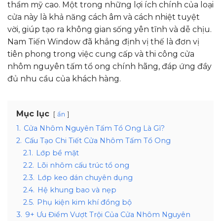
thẩm mỹ cao. Một trong những lợi ích chính của loại
cửa này là khả năng cách âm và cách nhiệt tuyệt
vời, giúp tạo ra không gian sống yên tĩnh và dễ chịu.
Nam Tiến Window đã khẳng định vị thế là đơn vị
tiên phong trong việc cung cấp và thi công cửa
nhôm nguyên tấm tổ ong chính hãng, đáp ứng đầy
đủ nhu cầu của khách hàng.
Mục lục
ẩn
1.
Cửa Nhôm Nguyên Tấm Tổ Ong Là Gì?
2.
Cấu Tạo Chi Tiết Cửa Nhôm Tấm Tổ Ong
2.1.
Lớp bề mặt
2.2.
Lõi nhôm cấu trúc tổ ong
2.3.
Lớp keo dán chuyên dụng
2.4.
Hệ khung bao và nẹp
2.5.
Phụ kiện kim khí đồng bộ
3.
9+ Ưu Điểm Vượt Trội Của Cửa Nhôm Nguyên