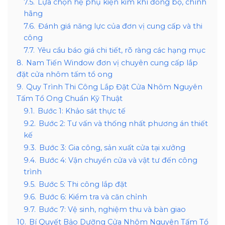
7.5.
Lựa chọn hệ phụ kiện kim khí đồng bộ, chính
hãng
7.6.
Đánh giá năng lực của đơn vị cung cấp và thi
công
7.7.
Yêu cầu báo giá chi tiết, rõ ràng các hạng mục
8.
Nam Tiến Window đơn vị chuyên cung cấp lắp
đặt cửa nhôm tấm tổ ong
9.
Quy Trình Thi Công Lắp Đặt Cửa Nhôm Nguyên
Tấm Tổ Ong Chuẩn Kỹ Thuật
9.1.
Bước 1: Khảo sát thực tế
9.2.
Bước 2: Tư vấn và thống nhất phương án thiết
kế
9.3.
Bước 3: Gia công, sản xuất cửa tại xưởng
9.4.
Bước 4: Vận chuyển cửa và vật tư đến công
trình
9.5.
Bước 5: Thi công lắp đặt
9.6.
Bước 6: Kiểm tra và căn chỉnh
9.7.
Bước 7: Vệ sinh, nghiệm thu và bàn giao
10.
Bí Quyết Bảo Dưỡng Cửa Nhôm Nguyên Tấm Tổ