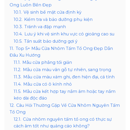
Ong Luôn Bền Đẹp
10.1.
Vệ sinh bề mặt cửa định kỳ
10.2.
Kiểm tra và bảo dưỡng phụ kiện
10.3.
Tránh va đập mạnh
10.4.
Lưu ý khi vệ sinh khu vực có gioăng cao su
10.5.
Tần suất bảo dưỡng gợi ý
11.
Top 5+ Mẫu Cửa Nhôm Tấm Tổ Ong Đẹp Dẫn
Đầu Xu Hướng
11.1.
Mẫu cửa phẳng tối giản
11.2.
Mẫu cửa màu vân gỗ tự nhiên, sang trọng
11.3.
Mẫu cửa màu xám ghi, đen hiện đại, cá tính
11.4.
Mẫu cửa có ô kính nhỏ
11.5.
Mẫu cửa kết hợp tay nắm âm hoặc tay nắm
kéo dài độc đáo
12.
Câu Hỏi Thường Gặp Về Cửa Nhôm Nguyên Tấm
Tổ Ong
12.1.
Cửa nhôm nguyên tấm tổ ong có thực sự
cách âm tốt như quảng cáo không?