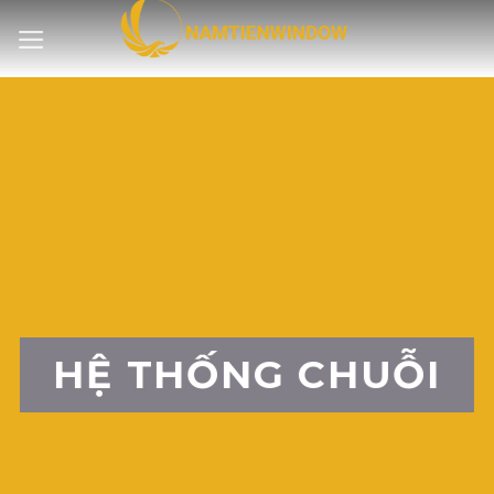
Bỏ
qua
nội
dung
HỆ THỐNG CHUỖI