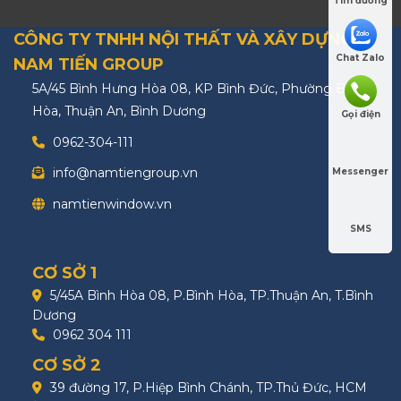
Tìm đường
CÔNG TY TNHH NỘI THẤT VÀ XÂY DỰNG
Chat Zalo
NAM TIẾN GROUP
5A/45 Bình Hưng Hòa 08, KP Bình Đức, Phường Bình
Hòa, Thuận An, Bình Dương
Gọi điện
0962-304-111
info@namtiengroup.vn
Messenger
namtienwindow.vn
SMS
CƠ SỞ 1
5/45A Bình Hòa 08, P.Bình Hòa, TP.Thuận An, T.Bình
Dương
0962 304 111
CƠ SỞ 2
39 đường 17, P.Hiệp Bình Chánh, TP.Thủ Đức, HCM