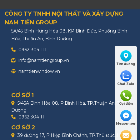
CÔNG TY TNHH NỘI THẤT VÀ XÂY DỰNG
NAM TIẾN GROUP
5A/45 Bình Hưng Hòa 08, KP Bình Đức, Phường Bình
Hòa, Thuận An, Bình Dương
0962-304-111
info@namtiengroup.vn
Tìm đường
namtienwindow.vn
Chat Zalo
CƠ SỞ 1
5/45A Bình Hòa 08, P.Bình Hòa, TP.Thuận An, T.Bình
Gọi điện
Dương
0962 304 111
Messenger
CƠ SỞ 2
39 đường 17, P.Hiệp Bình Chánh, TP.Thủ Đức, HCM