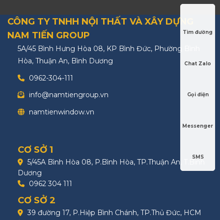
CÔNG TY TNHH NỘI THẤT VÀ XÂY DỰNG
Tìm đường
NAM TIẾN GROUP
5A/45 Bình Hưng Hòa 08, KP Bình Đức, Phường Bình
Hòa, Thuận An, Bình Dương
Chat Zalo
0962-304-111
info@namtiengroup.vn
Gọi điện
namtienwindow.vn
Messenger
CƠ SỞ 1
SMS
5/45A Bình Hòa 08, P.Bình Hòa, TP.Thuận An, T.Bình
Dương
0962 304 111
CƠ SỞ 2
39 đường 17, P.Hiệp Bình Chánh, TP.Thủ Đức, HCM