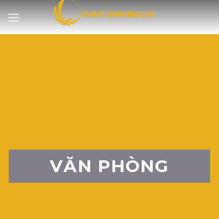
Bỏ
qua
nội
dung
VĂN PHÒNG