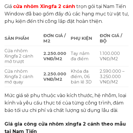
Giá
cửa nhôm Xingfa 2 cánh
trọn gói tại Nam Tiến
Window đã bao gồm đầy đủ các hạng mục từ vật tư,
phụ kiện đến thi công lắp đặt hoàn thiện.
ĐƠN GIÁ /
ĐƠN GIÁ /
SẢN PHẨM
PHỤ KIỆN
M2
BỘ
Cửa nhôm
2.250.000
Tay nắm
1.100.000
Xingfa 2 cánh
VNĐ/M2
đa điểm
VNĐ/M2
mở trượt
Cửa nhôm
Khóa đa
2.590.000 –
2.250.000
Xingfa 2 cánh
điểm, 06
3.250.000
VNĐ/M2
mở quay
bản lề 3D
VNĐ/M2
Mức giá sẽ phụ thuộc vào kích thước, hệ nhôm, loại
kính và yêu cầu thực tế của từng công trình, đảm
bảo tối ưu chi phí và chất lượng sử dụng lâu dài.
Giá gia công cửa nhôm xingfa 2 cánh theo mẫu
tại Nam Tiến