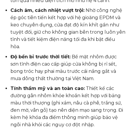
tốn quá nhiều diện tích mở như hệ 4 cánh.
Cách âm, cách nhiệt vượt trội:
Nhờ công nghệ
ép góc tiên tiến kết hợp với hệ gioăng EPDM và
keo chuyên dụng, cửa đạt độ kín khít gần như
tuyệt đối, giữ cho không gian bên trong luôn yên
tĩnh và tiết kiệm điện năng tối đa khi bật điều
hòa.
Độ bền bỉ trước thời tiết:
Bề mặt nhôm được
sơn tĩnh điện cao cấp giúp cửa không bị rỉ sét,
bong tróc hay phai màu trước cái nắng gắt và
mưa dông thất thường tại Việt Nam.
Tính thẩm mỹ và an toàn cao:
Thiết kế các
đường gân nhôm khỏe khoắn kết hợp với bảng
màu thời thượng (ghi xám, nâu cà phê, trắng sứ,
đen mờ, vân gỗ) tạo nên diện mạo sang trọng. Đi
kèm hệ khóa đa điểm thông minh giúp bảo vệ
ngôi nhà khỏi các nguy cơ đột nhập.