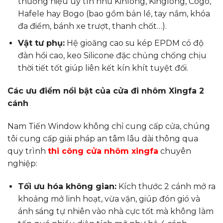
thương hiệu uy tín như Kinlong, Kinglong, Cogo,
Hafele hay Bogo (bao gồm bản lề, tay nắm, khóa
đa điểm, bánh xe trượt, thanh chốt…).
Vật tư phụ:
Hệ gioăng cao su kép EPDM có độ
đàn hồi cao, keo Silicone đặc chủng chống chịu
thời tiết tốt giúp liên kết kín khít tuyệt đối.
Các ưu điểm nổi bật của cửa đi nhôm Xingfa 2
cánh
Nam Tiến Window không chỉ cung cấp cửa, chúng
tôi cung cấp giải pháp an tâm lâu dài thông qua
quy trình
thi công cửa nhôm xingfa
chuyên
nghiệp:
Tối ưu hóa không gian:
Kích thước 2 cánh mở ra
khoảng mở linh hoạt, vừa vặn, giúp đón gió và
ánh sáng tự nhiên vào nhà cực tốt mà không làm