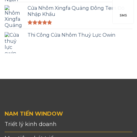
Được xếp
hạng
Cửa Nhôm Xingfa Quảng Đông Tem Đỏ
5.00
5 sao
Nhập Khẩu
SMS
Được xếp
hạng
Thi Công Cửa Nhôm Thuỷ Lực Owin
4.83
5 sao
NAM TIẾN WINDOW
Triết lý kinh doanh