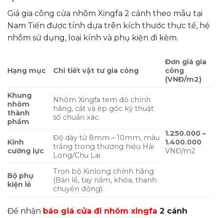
Giá gia công cửa nhôm Xingfa 2 cánh theo mẫu tại
Nam Tiến được tính dựa trên kích thước thực tế, hệ
nhôm sử dụng, loại kính và phụ kiện đi kèm.
Đơn giá gia
Hạng mục
Chi tiết vật tư gia công
công
(VNĐ/m2)
Khung
Nhôm Xingfa tem đỏ chính
nhôm
hãng, cắt và ép góc kỹ thuật
thành
số chuẩn xác.
phẩm
1.250.000 –
Độ dày từ 8mm – 10mm, màu
Kính
1.400.000
trắng trong thương hiệu Hải
cường lực
VNĐ/m2
Long/Chu Lai.
Trọn bộ Kinlong chính hãng
Bộ phụ
(Bản lề, tay nắm, khóa, thanh
kiện lẻ
chuyển động).
Để nhận
báo giá cửa đi nhôm xingfa
2 cánh