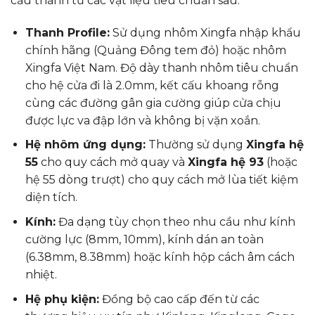
cấu thành từ các vật liệu tiêu chuẩn sau:
Thanh Profile:
Sử dụng nhôm Xingfa nhập khẩu
chính hãng (Quảng Đông tem đỏ) hoặc nhôm
Xingfa Việt Nam. Độ dày thanh nhôm tiêu chuẩn
cho hệ cửa đi là 2.0mm, kết cấu khoang rỗng
cùng các đường gân gia cường giúp cửa chịu
được lực va đập lớn và không bị vặn xoắn.
Hệ nhôm ứng dụng:
Thường sử dụng
Xingfa hệ
55
cho quy cách mở quay và
Xingfa hệ 93
(hoặc
hệ 55 dòng trượt) cho quy cách mở lùa tiết kiệm
diện tích.
Kính:
Đa dạng tùy chọn theo nhu cầu như kính
cường lực (8mm, 10mm), kính dán an toàn
(6.38mm, 8.38mm) hoặc kính hộp cách âm cách
nhiệt.
Hệ phụ kiện:
Đồng bộ cao cấp đến từ các