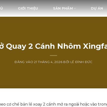
HỦ
GIỚI THIỆU
SẢN PHẨM
DỰ ÁN
ở Quay 2 Cánh Nhôm Xingfa 
ĐĂNG VÀO
21 THÁNG 4, 2026
BỞI
LÊ ĐÌNH ĐỨC
o cơ chế bản lề xoay 2 cánh mở ra ngoài hoặc vào trong,