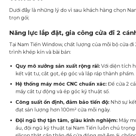
Dưới đây là những lý do vì sau khách hàng chọn N
trọn gói;
Năng lực lắp đặt, gia công cửa đi 2 c
Tại Nam Tiến Window, chất lượng của mỗi bộ cửa đi 
trình khép kín và bài bản:
Quy mô xưởng sản xuất rộng rãi:
Với diện tích 
kết vật tư, cắt gọt, ép góc và lắp ráp thành phẩm.
Hệ thống máy móc CNC chuẩn xác:
Để cửa 2 cá
máy cắt tự động và ép góc kỹ thuật số.
Công suất ổn định, đảm bảo tiến độ:
Nhờ sự kết
đạt sản lượng hơn 100m² cửa mỗi ngày.
Đội ngũ thợ tận tâm, giàu kinh nghiệm:
Máy móc
ẩu, đội ngũ kỹ thuật tại Nam Tiến luôn chú trọng 
silicon thật cẩn thận để cửa đóng mở êm ái, chống