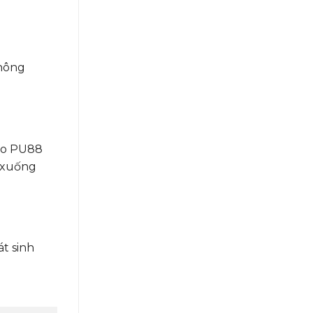
hông
keo PU88
g xuống
t sinh