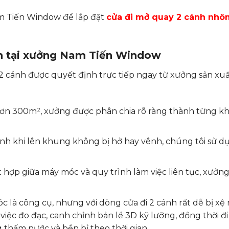
am Tiến Window để lắp đặt
cửa đi mở quay 2 cánh nhô
ánh tại xưởng Nam Tiến Window
2 cánh được quyết định trực tiếp ngay từ xưởng sản xuấ
hơn 300m², xưởng được phân chia rõ ràng thành từng kh
nh khi lên khung không bị hở hay vênh, chúng tôi sử d
 hợp giữa máy móc và quy trình làm việc liên tục, xưởng
 là công cụ, nhưng với dòng cửa đi 2 cánh rất dễ bị xệ
việc đo đạc, canh chỉnh bản lề 3D kỹ lưỡng, đồng thời đi
 thấm nước và bền bỉ theo thời gian.