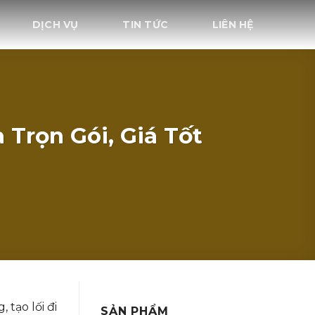
DỊCH VỤ
TIN TỨC
LIÊN HỆ
Trọn Gói, Giá Tốt
 tạo lối đi
SẢN PHẨM