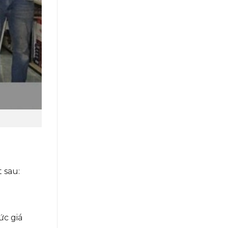
 sau:
ức giá