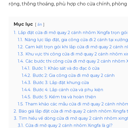
rộng, thông thoáng, phù hợp cho cửa chính, phòng k
Mục lục
ẩn
1.
Lắp đặt cửa đi mở quay 2 cánh nhôm Xingfa trọn gó
1.1.
Năng lực lắp đặt, gia công cửa đi 2 cánh tại xư
1.2.
Cam kết trọn gói khi lắp cửa đi mở quay 2 cánh 
1.3.
Khu vực thi công cửa đi mở quay 2 cánh nhôm xi
1.4.
Các bước thi công cửa đi mở quay 2 cánh nhôm X
1.4.1.
Bước 1: Khảo sát và đo đạc ô cửa
1.4.2.
Bước 2: Gia công cửa đi mở quay 2 cánh
1.4.3.
Bước 3: Lắp đặt khung cửa
1.4.4.
Bước 4: Lắp cánh cửa và phụ kiện
1.4.5.
Bước 5: Kiểm tra và hoàn thiện
1.5.
Tham khảo các mẫu cửa đi mở quay 2 cánh nhôm
2.
Báo giá lắp đặt cửa đi mở quay 2 cánh nhôm Xingfa t
3.
Tìm hiểu về dòng cửa đi mở quay 2 cánh nhôm xing
3.1.
Cửa đi mở quay 2 cánh nhôm Xingfa là gì?