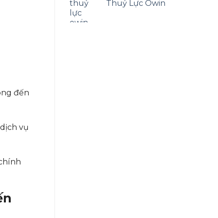
5 sao
Thuỷ Lực Owin
 công đến
 dịch vụ
chính
ến