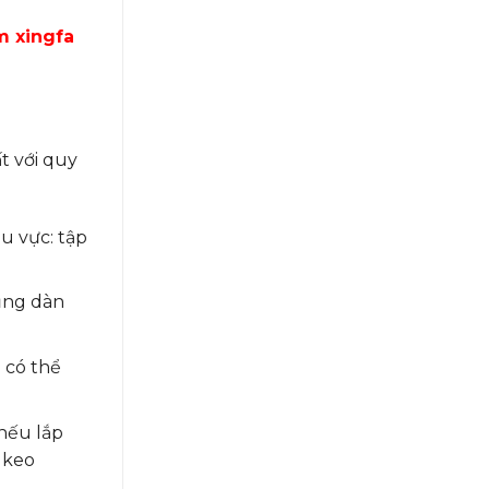
m xingfa
t với quy
u vực: tập
ụng dàn
 có thể
 nếu lắp
 keo