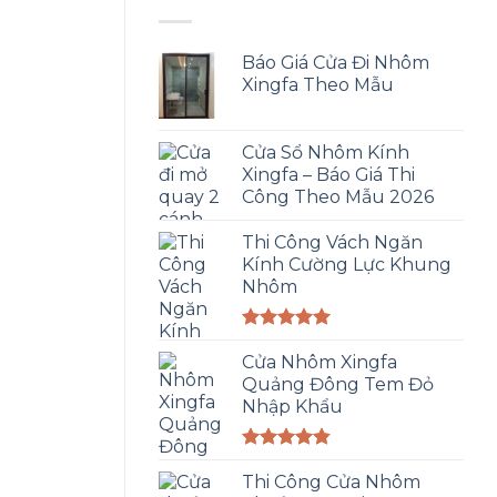
Báo Giá Cửa Đi Nhôm
Xingfa Theo Mẫu
Cửa Sổ Nhôm Kính
Xingfa – Báo Giá Thi
Công Theo Mẫu 2026
Thi Công Vách Ngăn
Kính Cường Lực Khung
Nhôm
Được xếp
hạng
Cửa Nhôm Xingfa
5.00
5 sao
Quảng Đông Tem Đỏ
Nhập Khẩu
Được xếp
hạng
Thi Công Cửa Nhôm
4.83