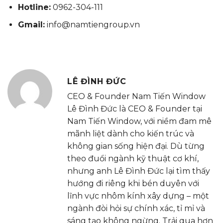
Hotline:
0962-304-111
Gmail:
info@namtiengroup.vn
LÊ ĐÌNH ĐỨC
CEO & Founder Nam Tiến Window
Lê Đình Đức là CEO & Founder tại
Nam Tiến Window, với niềm đam mê
mãnh liệt dành cho kiến trúc và
không gian sống hiện đại. Dù từng
theo đuổi ngành kỹ thuật cơ khí,
nhưng anh Lê Đình Đức lại tìm thấy
hướng đi riêng khi bén duyên với
lĩnh vực nhôm kính xây dựng – một
ngành đòi hỏi sự chính xác, tỉ mỉ và
sáng tạo không ngừng. Trải qua hơn