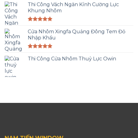
Thi Công Vách Ngăn Kính Cường Lực
Khung Nhôm
Được xếp
hạng
Cửa Nhôm Xingfa Quảng Đông Tem Đỏ
5.00
5 sao
Nhập Khẩu
Được xếp
hạng
Thi Công Cửa Nhôm Thuỷ Lực Owin
4.83
5 sao