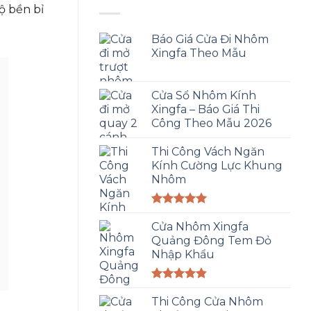
ộ bền bỉ
Báo Giá Cửa Đi Nhôm
Xingfa Theo Mẫu
Cửa Sổ Nhôm Kính
Xingfa – Báo Giá Thi
Công Theo Mẫu 2026
Thi Công Vách Ngăn
Kính Cường Lực Khung
Nhôm
Được xếp
hạng
Cửa Nhôm Xingfa
5.00
5 sao
Quảng Đông Tem Đỏ
Nhập Khẩu
Được xếp
hạng
Thi Công Cửa Nhôm
4.83