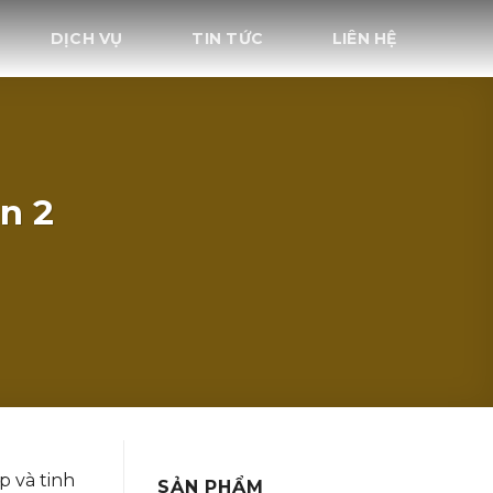
DỊCH VỤ
TIN TỨC
LIÊN HỆ
n 2
p và tinh
SẢN PHẨM