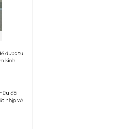
để được tư
ăm kinh
 hữu đội
ắt nhịp với