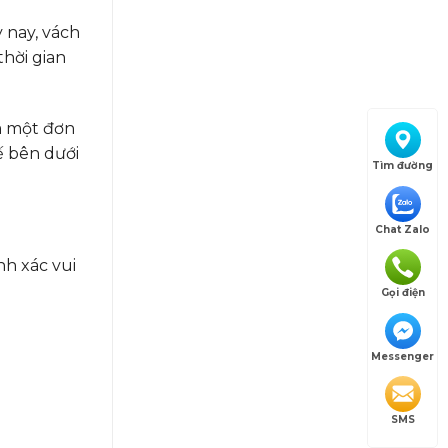
 nay, vách
hời gian
m một đơn
ế bên dưới
Tìm đường
Chat Zalo
nh xác vui
Gọi điện
Messenger
SMS