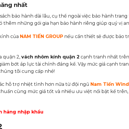
hăng nhất
ách bảo hành dài lâu, cụ thể ngoài việc bảo hành trang t
ó thêm những gói gia hạn bảo hành riêng giúp quý vị a
 kính của
NAM TIẾN GROUP
nếu cần thiết sẽ được bảo trì
fa quận 2,
vách nhôm kính quận 2
cạnh tranh nhất trên
giảm bớt áp lực tài chính đáng kể. Vậy mức giá cạnh tran
húng tôi cung cấp nhé!
c hỗ trợ nhiệt tình hơn nữa từ đội ngũ
Nam Tiến Win
chuẩn cùng mức giá tốt và nhiều ưu việt nổi bật kể trên,
nh hãng nhập khẩu
2