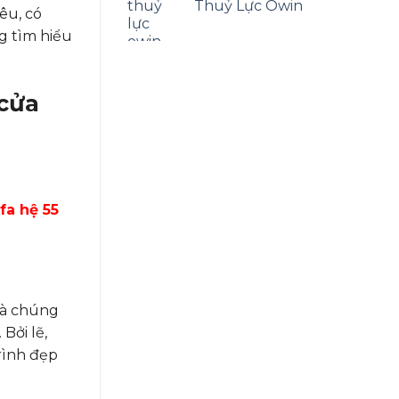
5 sao
Thuỷ Lực Owin
êu, có
g tìm hiểu
 cửa
fa hệ 55
là chúng
Bởi lẽ,
rình đẹp