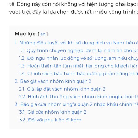
tế. Dòng này còn nói không với hiện tượng phai bạc 
vượt trội, đây là lựa chọn được rất nhiều công trình 
Mục lục
ẩn
1.
Những điều tuyệt vời khi sử dụng dịch vụ Nam Tiến
1.1.
Quy trình chuyên nghiệp, đem lại niềm tin cho 
1.2.
Đội ngũ nhân lực đông về số lượng, am hiểu chuy
1.3.
Hoàn thiện tận tâm nhất, hài lòng cho khách hà
1.4.
Chính sách bảo hành bảo dưỡng phải chăng nhấ
2.
Báo giá vách nhôm kính quận 2
2.1.
Giá lắp đặt vách nhôm kính quận 2
2.2.
Hình ảnh thi công vách nhôm kính xingfa thực tế
3.
Báo giá cửa nhôm xingfa quận 2 nhập khẩu chính h
3.1.
Giá cửa nhôm kính quận 2
3.2.
Đối với phụ kiện đi kèm