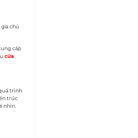
 gia chủ
 cung cấp
vụ
cửa
quá trình
iến trúc
i nhìn.