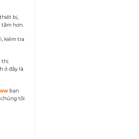
hiết bị,
n tâm hơn.
, kiểm tra
 thị
h ở đây là
dow
bạn
 chúng tôi