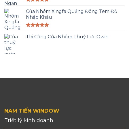
Được xếp
hạng
Cửa Nhôm Xingfa Quảng Đông Tem Đỏ
5.00
5 sao
Nhập Khẩu
Được xếp
hạng
Thi Công Cửa Nhôm Thuỷ Lực Owin
4.83
5 sao
NAM TIẾN WINDOW
Triết lý kinh doanh