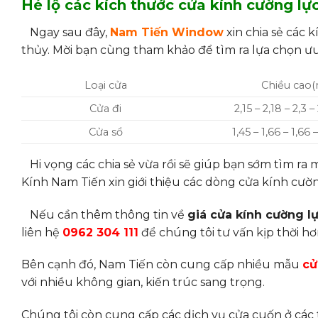
Hé lộ các kích thước cửa kính cường l
Ngay sau đây,
Nam Tiến Window
xin chia sẻ các 
thủy. Mời bạn cùng tham khảo để tìm ra lựa chọn ưu
Loại cửa
Chiều cao(
Cửa đi
2,15 – 2,18 – 2,3 –
Cửa sổ
1,45 – 1,66 – 1,66 –
Hi vọng các chia sẻ vừa rồi sẽ giúp bạn sớm tìm r
Kính Nam Tiến xin giới thiệu các dòng cửa kính cườ
Nếu cần thêm thông tin về
giá cửa kính cường l
liên hệ
0962 304 111
để chúng tôi tư vấn kịp thời hơ
Bên cạnh đó, Nam Tiến còn cung cấp nhiều mẫu
cử
với nhiều không gian, kiến trúc sang trọng.
Chúng tôi còn cung cấp các dịch vụ cửa cuốn ở các 