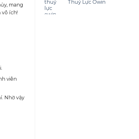
5 sao
Thuỷ Lực Owin
hủy, mang
 vô ích!
.
nh viên
í. Nhờ vậy