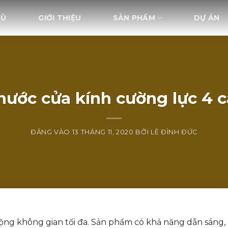
HỦ
GIỚI THIỆU
SẢN PHẨM
DỰ ÁN
thước cửa kính cường lực 4 
ĐĂNG VÀO
13 THÁNG 11, 2020
BỞI
LÊ ĐÌNH ĐỨC
ộng không gian tối đa. Sản phẩm có khả năng dẫn sáng,