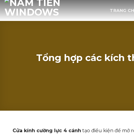
Bỏ
TRANG C
qua
nội
dung
Tổng hợp các kích 
Cửa kính cường lực 4 cánh
tạo điều kiện để mở r