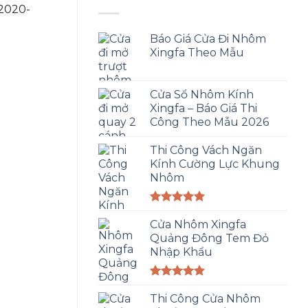
2020-
Báo Giá Cửa Đi Nhôm
Xingfa Theo Mẫu
Cửa Sổ Nhôm Kính
Xingfa – Báo Giá Thi
Công Theo Mẫu 2026
Thi Công Vách Ngăn
Kính Cường Lực Khung
Nhôm
Được xếp
hạng
Cửa Nhôm Xingfa
5.00
5 sao
Quảng Đông Tem Đỏ
Nhập Khẩu
Được xếp
hạng
Thi Công Cửa Nhôm
4.83