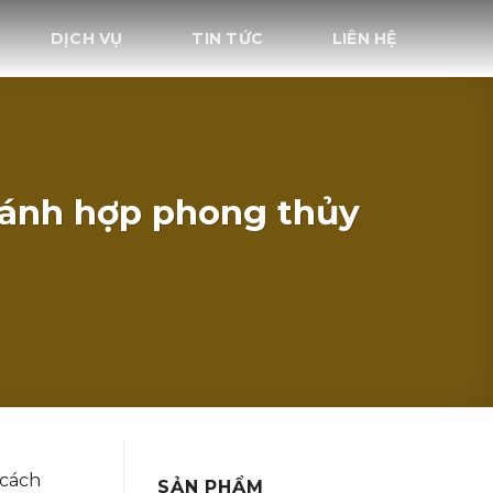
DỊCH VỤ
TIN TỨC
LIÊN HỆ
cánh hợp phong thủy
 cách
SẢN PHẨM