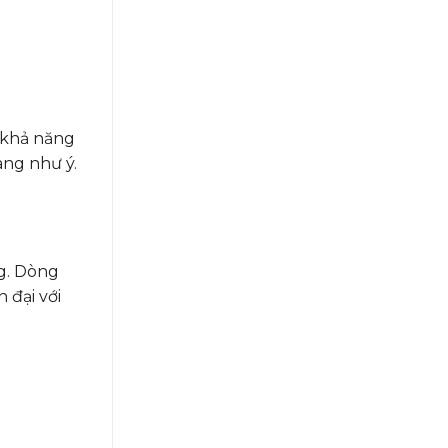
 khả năng
ang như ý.
g. Dòng
 đại với