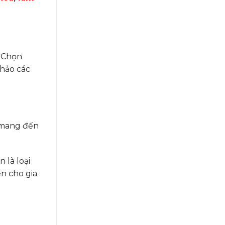
. Chọn
hảo các
 mang đến
 là loại
ên cho gia