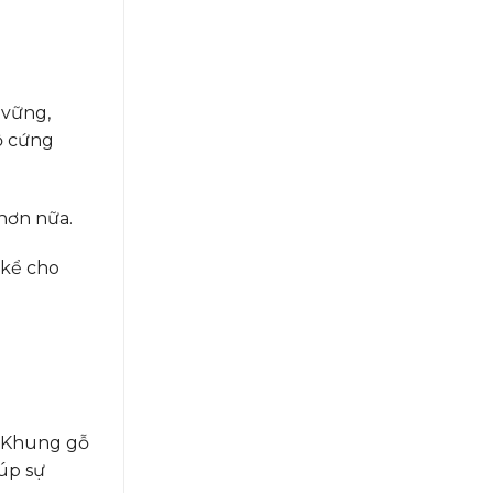
 vững,
ộ cứng
 hơn nữa.
g kể cho
. Khung gỗ
iúp sự