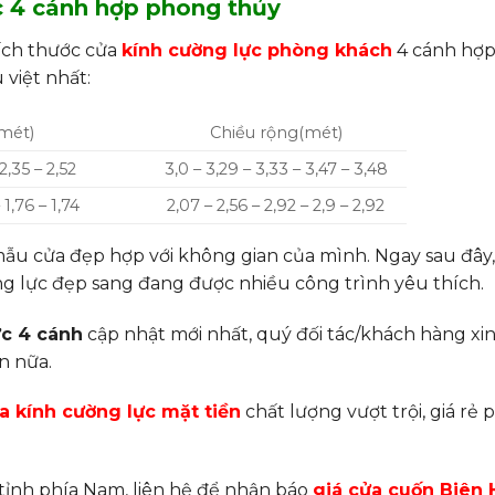
ực 4 cánh hợp phong thủy
kích thước cửa
kính cường lực phòng khách
4 cánh hợ
 việt nhất:
mét)
Chiều rộng(mét)
 2,35 – 2,52
3,0 – 3,29 – 3,33 – 3,47 – 3,48
 1,76 – 1,74
2,07 – 2,56 – 2,92 – 2,9 – 2,92
a mẫu cửa đẹp hợp với không gian của mình. Ngay sau đâ
ng lực đẹp sang đang được nhiều công trình yêu thích.
ực 4 cánh
cập nhật mới nhất, quý đối tác/khách hàng xin
n nữa.
a kính cường lực mặt tiền
chất lượng vượt trội, giá rẻ
tỉnh phía Nam, liên hệ để nhận báo
giá cửa cuốn Biên 