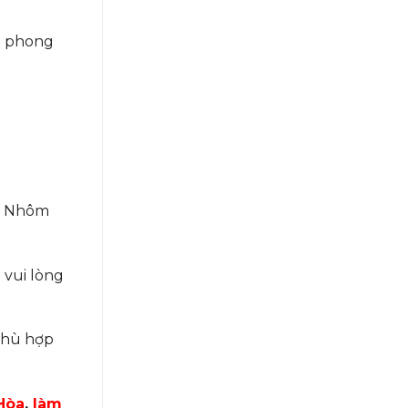
p phong
y, Nhôm
 vui lòng
 phù hợp
Hòa
,
làm