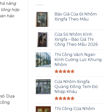
khả năng
à tổng hợp
Báo Giá Cửa Đi Nhôm
oàn hảo
Xingfa Theo Mẫu
Cửa Sổ Nhôm Kính
Xingfa – Báo Giá Thi
Công Theo Mẫu 2026
Thi Công Vách Ngăn
Kính Cường Lực Khung
Nhôm
Được xếp
hạng
Cửa Nhôm Xingfa
5.00
5 sao
Quảng Đông Tem Đỏ
Nhập Khẩu
 sổ. Dựa
 công
Được xếp
hạng
Thi Công Cửa Nhôm
4.83