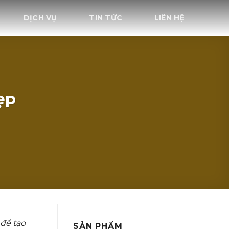
DỊCH VỤ
TIN TỨC
LIÊN HỆ
ẹp
 để tạo
SẢN PHẨM