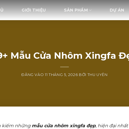
HỦ
GIỚI THIỆU
SẢN PHẨM
DỰ ÁN
9+ Mẫu Cửa Nhôm Xingfa Đ
ĐĂNG VÀO
11 THÁNG 5, 2026
BỞI
THU UYÊN
ìm kiếm những
mẫu cửa nhôm xingfa đẹp
, hiện đại nhất