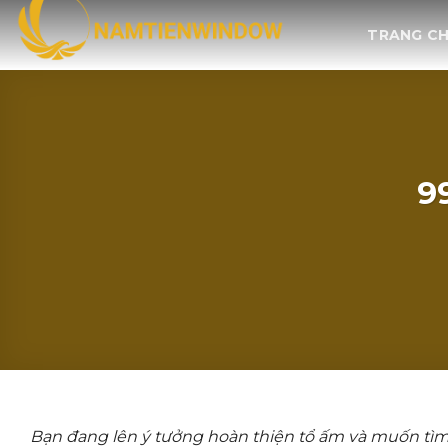
Bỏ
TRANG C
qua
nội
dung
9
Bạn đang lên ý tưởng hoàn thiện tổ ấm và muốn t