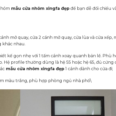
 nhóm
mẫu cửa nhôm xingfa đẹp
để bạn dễ đối chiếu v
cánh mở quay, cửa 2 cánh mở quay, cửa lùa và cửa xếp, 
g khác nhau.
thiết kế gọn nhẹ với 1 tấm cánh xoay quanh bản lề. Phù 
p. Hệ profile thường dùng là hệ 55 hoặc hệ 65, đủ cứng
các
mẫu cửa nhôm xingfa đẹp
1 cánh dành cho cửa đi;
8mm màu trắng, phù hợp phòng ngủ nhà phố\