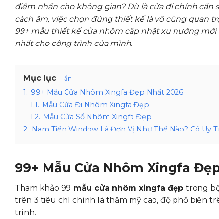
điểm nhấn cho không gian? Dù là cửa đi chính cần s
cách âm, việc chọn đúng thiết kế là vô cùng quan t
99+ mẫu thiết kế cửa nhôm cập nhật xu hướng mới n
nhất cho công trình của mình
.
Mục lục
ẩn
1.
99+ Mẫu Cửa Nhôm Xingfa Đẹp Nhất 2026
1.1.
Mẫu Cửa Đi Nhôm Xingfa Đẹp
1.2.
Mẫu Cửa Sổ Nhôm Xingfa Đẹp
2.
Nam Tiến Window Là Đơn Vị Như Thế Nào? Có Uy T
99+ Mẫu Cửa Nhôm Xingfa Đẹp
Tham khảo 99
mẫu cửa nhôm xingfa đẹp
trong bộ
trên 3 tiêu chí chính là thẩm mỹ cao, độ phổ biến t
trình.