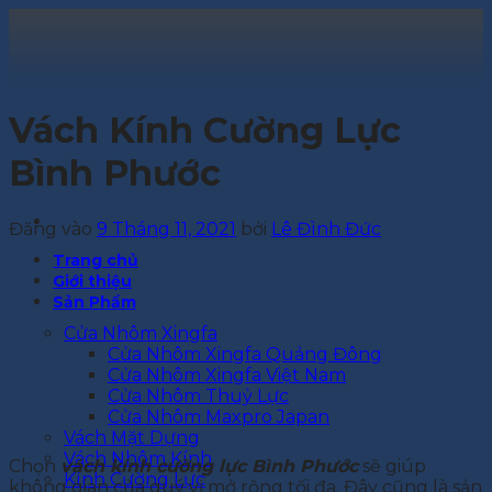
Bỏ
qua
nội
dung
Vách Kính Cường Lực
Bình Phước
Đăng vào
9 Tháng 11, 2021
bởi
Lê Đình Đức
Trang chủ
Giới thiệu
Sản Phẩm
Cửa Nhôm Xingfa
Cửa Nhôm Xingfa Quảng Đông
Cửa Nhôm Xingfa Việt Nam
Cửa Nhôm Thuỷ Lực
Cửa Nhôm Maxpro Japan
Vách Mặt Dựng
Vách Nhôm Kính
Chọn
vách kính cường lực Bình Phước
sẽ giúp
Kính Cường Lực
không gian của quý vị mở rộng tối đa. Đây cũng là sản