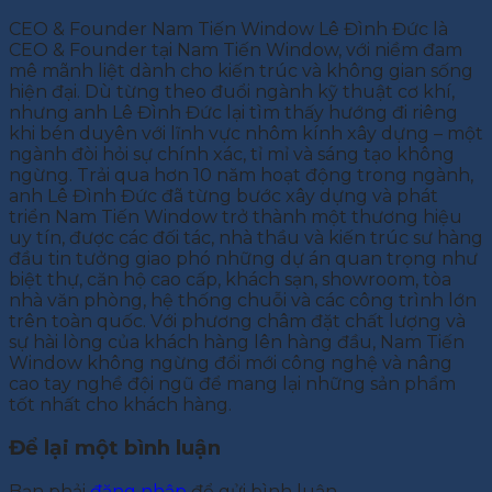
CEO & Founder Nam Tiến Window Lê Đình Đức là
CEO & Founder tại Nam Tiến Window, với niềm đam
mê mãnh liệt dành cho kiến trúc và không gian sống
hiện đại. Dù từng theo đuổi ngành kỹ thuật cơ khí,
nhưng anh Lê Đình Đức lại tìm thấy hướng đi riêng
khi bén duyên với lĩnh vực nhôm kính xây dựng – một
ngành đòi hỏi sự chính xác, tỉ mỉ và sáng tạo không
ngừng. Trải qua hơn 10 năm hoạt động trong ngành,
anh Lê Đình Đức đã từng bước xây dựng và phát
triển Nam Tiến Window trở thành một thương hiệu
uy tín, được các đối tác, nhà thầu và kiến trúc sư hàng
đầu tin tưởng giao phó những dự án quan trọng như
biệt thự, căn hộ cao cấp, khách sạn, showroom, tòa
nhà văn phòng, hệ thống chuỗi và các công trình lớn
trên toàn quốc. Với phương châm đặt chất lượng và
sự hài lòng của khách hàng lên hàng đầu, Nam Tiến
Window không ngừng đổi mới công nghệ và nâng
cao tay nghề đội ngũ để mang lại những sản phẩm
tốt nhất cho khách hàng.
Để lại một bình luận
Bạn phải
đăng nhập
để gửi bình luận.