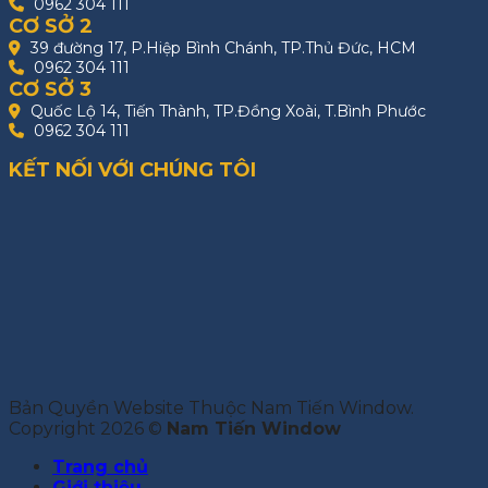
0962 304 111
CƠ SỞ 2
39 đường 17, P.Hiệp Bình Chánh, TP.Thủ Đức, HCM
0962 304 111
CƠ SỞ 3
Quốc Lộ 14, Tiến Thành, TP.Đồng Xoài, T.Bình Phước
0962 304 111
KẾT NỐI VỚI CHÚNG TÔI
Bản Quyền Website Thuộc Nam Tiến Window.
Copyright 2026 ©
Nam Tiến Window
Trang chủ
Giới thiệu