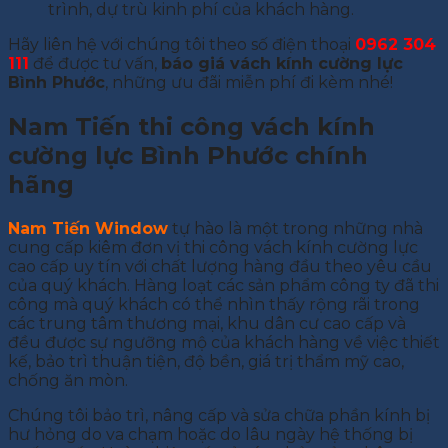
trình, dự trù kinh phí của khách hàng.
Hãy liên hệ với chúng tôi theo số điện thoại
0962 304
111
để được tư vấn,
báo giá vách kính cường lực
Bình Phước
, những ưu đãi miễn phí đi kèm nhé!
Nam Tiến thi công vách kính
cường lực Bình Phước chính
hãng
Nam Tiến Window
tự hào là một trong những nhà
cung cấp kiêm đơn vị thi công vách kính cường lực
cao cấp uy tín với chất lượng hàng đầu theo yêu cầu
của quý khách. Hàng loạt các sản phẩm công ty đã thi
công mà quý khách có thể nhìn thấy rộng rãi trong
các trung tâm thương mại, khu dân cư cao cấp và
đều được sự ngưỡng mộ của khách hàng về việc thiết
kế, bảo trì thuận tiện, độ bền, giá trị thẩm mỹ cao,
chống ăn mòn.
Chúng tôi bảo trì, nâng cấp và sửa chữa phần kính bị
hư hỏng do va chạm hoặc do lâu ngày hệ thống bị