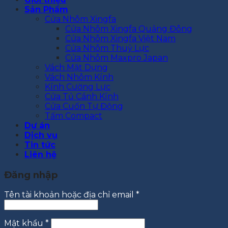
Sản Phẩm
Cửa Nhôm Xingfa
Cửa Nhôm Xingfa Quảng Đông
Cửa Nhôm Xingfa Việt Nam
Cửa Nhôm Thuỷ Lực
Cửa Nhôm Maxpro Japan
Vách Mặt Dựng
Vách Nhôm Kính
Kính Cường Lực
Cửa Tủ Cánh Kính
Cửa Cuốn Tự Động
Tấm Compact
Dự án
Dịch vụ
Tin tức
Liên hệ
Đăng nhập
Bắt
Tên tài khoản hoặc địa chỉ email
*
buộc
Bắt
Mật khẩu
*