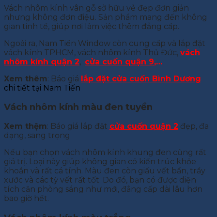
Vách nhôm kính vân gỗ sở hữu vẻ đẹp đơn giản
nhưng không đơn điệu. Sản phẩm mang đến không
gian tinh tế, giúp nơi làm việc thêm đẳng cấp.
Ngoài ra, Nam Tiến Window còn cung cấp và lắp đặt
vách kính TPHCM, vách nhôm kính Thủ Đức,
vách
nhôm kính quận 2
,
cửa cuốn quận 9
,…
Xem thêm
: Báo giá
lắp đặt cửa cuốn Bình Dương
chi tiết tại Nam Tiến
Vách nhôm kính màu đen tuyền
Xem thệm
: Báo giá lắp đặt
cửa cuốn quận 2
đẹp, đa
dạng, sang trọng
Nếu bạn chọn vách nhôm kính khung đen cũng rất
giá trị. Loại này giúp không gian có kiến trúc khỏe
khoắn và rất cá tính. Màu đen còn giấu vết bẩn, trầy
xước và các tỳ vết rất tốt. Do đó, bạn có được diện
tích căn phòng sáng như mới, đẳng cấp dài lâu hơn
bao giờ hết.