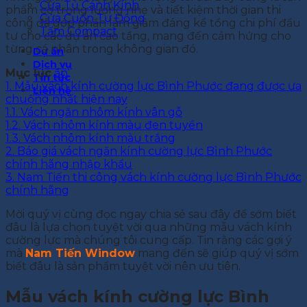
Cửa Tủ Cánh Kính
phẩm có trọng lượng nhẹ và tiết kiệm thời gian thi
Cửa Cuốn Tự Động
công đã góp phần làm giảm đáng kể tổng chi phí đầu
Tấm Compact
tư cho các dự án cao tầng, mang đến cảm hứng cho
từng cá nhân trong không gian đó.
Dự án
Dịch vụ
Mục lục
ẩn
Tin tức
1.
Mẫu vách kính cường lực Bình Phước đang được ưa
Liên hệ
chuộng nhất hiện nay
1.1.
Vách ngăn nhôm kính vân gỗ
1.2.
Vách nhôm kính màu đen tuyền
1.3.
Vách nhôm kính màu trắng
2.
Báo giá vách ngăn kính cường lực Bình Phước
chính hãng nhập khẩu
3.
Nam Tiến thi công vách kính cường lực Bình Phước
chính hãng
Mời quý vị cùng đọc ngay chia sẻ sau đây để sớm biết
đâu là lựa chọn tuyệt vời qua những mẫu vách kính
cường lực mà chúng tôi cung cấp. Tin rằng các gợi ý
mà
Nam Tiến Window
mang đến sẽ giúp quý vị sớm
biết đâu là sản phẩm tuyệt vời nên ưu tiên.
Mẫu vách kính cường lực Bình