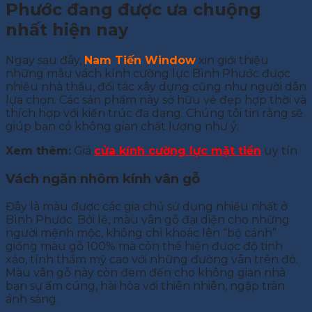
Phước đang được ưa chuộng
nhất hiện nay
Ngay sau đây,
Nam Tiến Window
xin giới thiệu
những mẫu vách kính cường lực Bình Phước được
nhiều nhà thầu, đối tác xây dựng cũng như người dân
lựa chọn. Các sản phẩm này sở hữu vẻ đẹp hợp thời và
thích hợp với kiến trúc đa dạng. Chúng tôi tin rằng sẽ
giúp bạn có không gian chất lượng như ý:
Xem thêm:
Giá
cửa kính cường lực mặt tiền
uy tín
Vách ngăn nhôm kính vân gỗ
Đây là màu được các gia chủ sử dụng nhiều nhất ở
Bình Phước. Bởi lẽ, màu vân gỗ đại diện cho những
người mệnh mộc, không chỉ khoác lên “bộ cánh”
giống màu gỗ 100% mà còn thể hiện được độ tinh
xảo, tính thẩm mỹ cao với những đường vân trên đó.
Màu vân gỗ này còn đem đến cho không gian nhà
bạn sự ấm cúng, hài hòa với thiên nhiên, ngập tràn
ánh sáng.