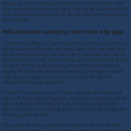
Ngoài ra, có thể trang trí thêm cho những mẫu rèm
che nhằm cản nắng trực tiếp, chống tia UV, bảo vệ tốt
cho sức khỏe của bạn, nhất là vào những mùa nắng ở
Bình Phước.
Mẫu cửa kính cường lực xếp trượt xếp gấp
Cửa kính cường lực xếp trượt được các trục bản lề và
bánh xe được liên kết với nhau. Bên trên và dưới cửa
có hệ thống đường xay. Mục đích của thiết kế này là
giúp bánh xe trượt trên đường ray một cách dễ dàng
và cố định trong đường ray nên không bị chệch ra
ngoài. Nhờ đó mà việc mở cửa được đơn giản, cửa có
thể xếp gọn gàng cũng như chuyển động nhẹ
nhàng không gây tiếng ồn.
Cua kinh cuong luc xep truot xep gap phù hợp với
hầu hết toàn bộ không gian của bạn từ những nơi có
diện tích lớn như mặt tiền, lối ra vào, cửa sân vườn
đến những nơi có không gian nhỏ như ban công, sân
thượng, nhà vệ sinh.
Đây cũng là mẫu cửa kính cường lực được các kiến
trúc sư, nhà thầu sử dụng nhiều nhất bởi công năng