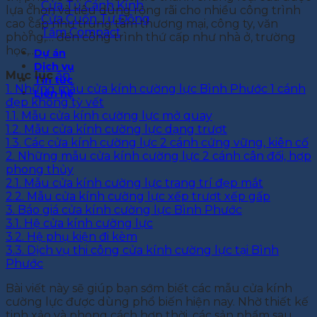
Cửa Tủ Cánh Kính
lựa chọn và tiêu dùng rộng rãi cho nhiều công trình
Cửa Cuốn Tự Động
cao cấp như trung tâm thương mại, công ty, văn
Tấm Compact
phòng,… đến công trình thứ cấp như nhà ở, trường
học,…
Dự án
Dịch vụ
Mục lục
ẩn
Tin tức
1.
Những mẫu cửa kính cường lực Bình Phước 1 cánh
Liên hệ
đẹp không tỳ vết
1.1.
Mẫu cửa kính cường lực mở quay
1.2.
Mẫu cửa kính cường lực dạng trượt
1.3.
Các cửa kính cường lực 2 cánh cứng vững, kiên cố
2.
Những mẫu cửa kính cường lực 2 cánh cân đối, hợp
phong thủy
2.1.
Mẫu cửa kính cường lực trang trí đẹp mắt
2.2.
Mẫu cửa kính cường lực xếp trượt xếp gấp
3.
Báo giá cửa kính cường lực Bình Phước
3.1.
Hệ cửa kính cường lực
3.2.
Hệ phụ kiện đi kèm
3.3.
Dịch vụ thi công cửa kính cường lực tại Bình
Phước
Bài viết này sẽ giúp bạn sớm biết các mẫu cửa kính
cường lực được dùng phổ biến hiện nay. Nhờ thiết kế
tinh xảo và phong cách hợp thời, các sản phẩm sau