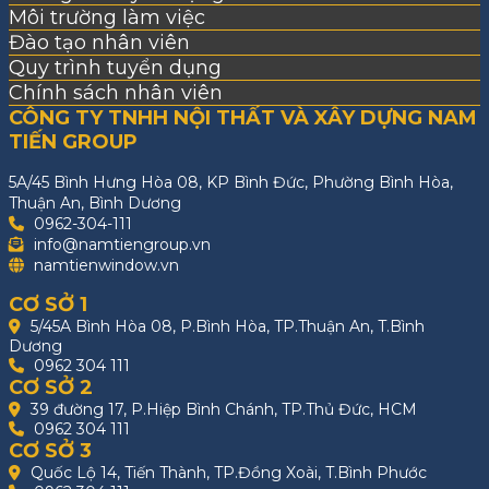
Môi trường làm việc
Đào tạo nhân viên
Quy trình tuyển dụng
Chính sách nhân viên
CÔNG TY TNHH NỘI THẤT VÀ XÂY DỰNG NAM
TIẾN GROUP
5A/45 Bình Hưng Hòa 08, KP Bình Đức, Phường Bình Hòa,
Thuận An, Bình Dương
0962-304-111
info@namtiengroup.vn
namtienwindow.vn
CƠ SỞ 1
5/45A Bình Hòa 08, P.Bình Hòa, TP.Thuận An, T.Bình
Dương
0962 304 111
CƠ SỞ 2
39 đường 17, P.Hiệp Bình Chánh, TP.Thủ Đức, HCM
0962 304 111
CƠ SỞ 3
Quốc Lộ 14, Tiến Thành, TP.Đồng Xoài, T.Bình Phước