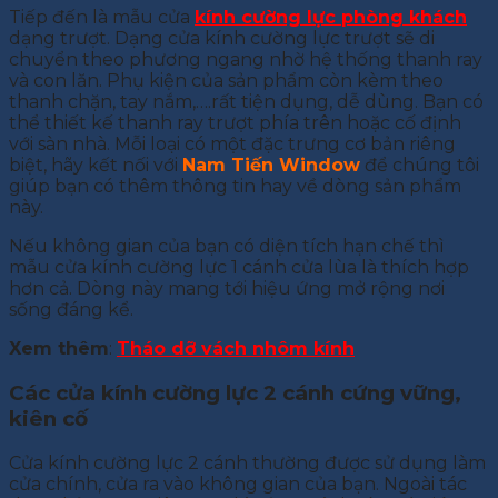
Tiếp đến là mẫu cửa
kính cường lực phòng khách
dạng trượt. Dạng cửa kính cường lực trượt sẽ di
chuyển theo phương ngang nhờ hệ thống thanh ray
và con lăn. Phụ kiện của sản phẩm còn kèm theo
thanh chặn, tay nắm,….rất tiện dụng, dễ dùng. Bạn có
thể thiết kế thanh ray trượt phía trên hoặc cố định
với sàn nhà. Mỗi loại có một đặc trưng cơ bản riêng
biệt, hãy kết nối với
Nam Tiến Window
để chúng tôi
giúp bạn có thêm thông tin hay về dòng sản phẩm
này.
Nếu không gian của bạn có diện tích hạn chế thì
mẫu cửa kính cường lực 1 cánh cửa lùa là thích hợp
hơn cả. Dòng này mang tới hiệu ứng mở rộng nơi
sống đáng kể.
Xem thêm
:
Tháo dỡ vách nhôm kính
Các cửa kính cường lực 2 cánh cứng vững,
kiên cố
Cửa kính cường lực 2 cánh thường được sử dụng làm
cửa chính, cửa ra vào không gian của bạn. Ngoài tác