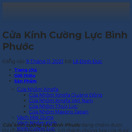
Bỏ
qua
nội
dung
Cửa Kính Cường Lực Bình
Phước
Đăng vào
9 Tháng 11, 2021
bởi
Lê Đình Đức
Trang chủ
Giới thiệu
Sản Phẩm
Cửa Nhôm Xingfa
Cửa Nhôm Xingfa Quảng Đông
Cửa Nhôm Xingfa Việt Nam
Cửa Nhôm Thuỷ Lực
Cửa Nhôm Maxpro Japan
Vách Mặt Dựng
Vách Nhôm Kính
Cửa kính cường lực Bình Phước
đang chiếm được
Kính Cường Lực
thị phần ở Bình Phước, trở thành chủng loại cửa được