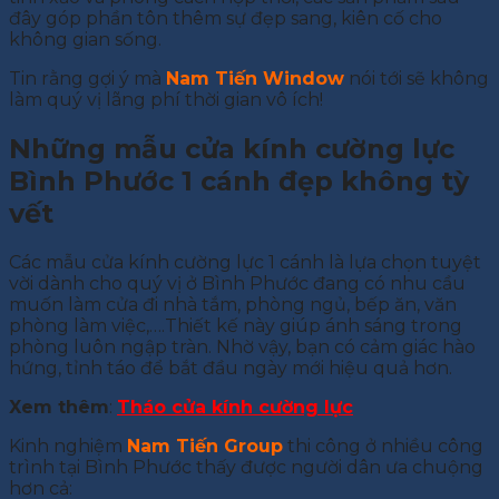
đây góp phần tôn thêm sự đẹp sang, kiên cố cho
không gian sống.
Tin rằng gợi ý mà
Nam Tiến Window
nói tới sẽ không
làm quý vị lãng phí thời gian vô ích!
Những mẫu cửa kính cường lực
Bình Phước 1 cánh đẹp không tỳ
vết
Các mẫu cửa kính cường lực 1 cánh là lựa chọn tuyệt
vời dành cho quý vị ở Bình Phước đang có nhu cầu
muốn làm cửa đi nhà tắm, phòng ngủ, bếp ăn, văn
phòng làm việc,….Thiết kế này giúp ánh sáng trong
phòng luôn ngập tràn. Nhờ vậy, bạn có cảm giác hào
hứng, tỉnh táo để bắt đầu ngày mới hiệu quả hơn.
Xem thêm
:
Tháo cửa kính cường lực
Kinh nghiệm
Nam Tiến Group
thi công ở nhiều công
trình tại Bình Phước thấy được người dân ưa chuộng
hơn cả: