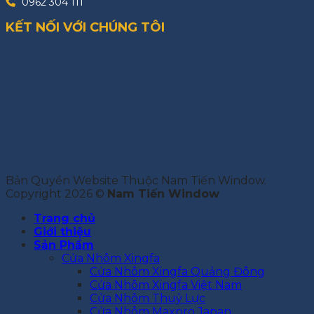
0962 304 111
KẾT NỐI VỚI CHÚNG TÔI
Bản Quyền Website Thuộc Nam Tiến Window.
Copyright 2026 ©
Nam Tiến Window
Trang chủ
Giới thiệu
Sản Phẩm
Cửa Nhôm Xingfa
Cửa Nhôm Xingfa Quảng Đông
Cửa Nhôm Xingfa Việt Nam
Cửa Nhôm Thuỷ Lực
Cửa Nhôm Maxpro Japan