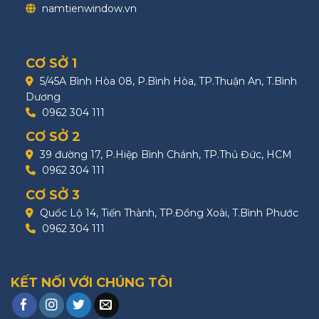
namtienwindow.vn
CƠ SỞ 1
5/45A Bình Hòa 08, P.Bình Hòa, TP.Thuận An, T.Bình
Dương
0962 304 111
CƠ SỞ 2
39 đường 17, P.Hiệp Bình Chánh, TP.Thủ Đức, HCM
0962 304 111
CƠ SỞ 3
Quốc Lộ 14, Tiến Thành, TP.Đồng Xoài, T.Bình Phước
0962 304 111
KẾT NỐI VỚI CHÚNG TÔI