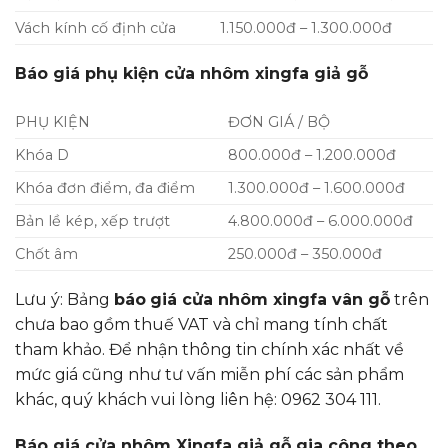
Vách kính cố định cửa
1.150.000đ – 1.300.000đ
Báo giá phụ kiện cửa nhôm xingfa giả gỗ
PHỤ KIỆN
ĐƠN GIÁ / BỘ
Khóa D
800.000đ – 1.200.000đ
Khóa đơn điểm, đa điểm
1.300.000đ – 1.600.000đ
Bản lề kép, xếp trượt
4.800.000đ – 6.000.000đ
Chốt âm
250.000đ – 350.000đ
Lưu ý: Bảng
báo
giá cửa nhôm xingfa vân gỗ
trên
chưa bao gồm thuế VAT và chỉ mang tính chất
tham khảo. Để nhận thông tin chính xác nhất về
mức giá cũng như tư vấn miễn phí các sản phẩm
khác, quý khách vui lòng liên hệ: 0962 304 111.
Báo giá cửa nhôm Xingfa giả gỗ gia công theo