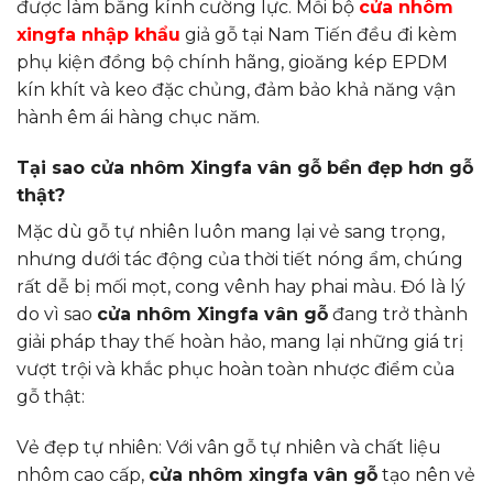
được làm bằng kính cường lực. Mỗi bộ
cửa nhôm
xingfa nhập khẩu
giả gỗ tại Nam Tiến đều đi kèm
phụ kiện đồng bộ chính hãng, gioăng kép EPDM
kín khít và keo đặc chủng, đảm bảo khả năng vận
hành êm ái hàng chục năm.
Tại sao cửa nhôm Xingfa vân gỗ bền đẹp hơn gỗ
thật?
Mặc dù gỗ tự nhiên luôn mang lại vẻ sang trọng,
nhưng dưới tác động của thời tiết nóng ẩm, chúng
rất dễ bị mối mọt, cong vênh hay phai màu. Đó là lý
do vì sao
cửa nhôm Xingfa vân gỗ
đang trở thành
giải pháp thay thế hoàn hảo, mang lại những giá trị
vượt trội và khắc phục hoàn toàn nhược điểm của
gỗ thật:
Vẻ đẹp tự nhiên: Với vân gỗ tự nhiên và chất liệu
nhôm cao cấp,
cửa nhôm xingfa vân gỗ
tạo nên vẻ