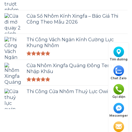
Cửa Sổ Nhôm Kính Xingfa – Báo Giá Thi
Công Theo Mẫu 2026
Thi Công Vách Ngăn Kính Cường Lực
Khung Nhôm
Tìm đường
Được xếp
hạng
Cửa Nhôm Xingfa Quảng Đông Tem Đỏ
5.00
5 sao
Nhập Khẩu
Chat Zalo
Được xếp
hạng
Thi Công Cửa Nhôm Thuỷ Lực Owin
4.83
5 sao
Gọi điện
Messenger