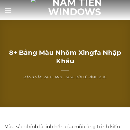
Bỏ
qua
nội
dung
8+ Bảng Màu Nhôm Xingfa Nhập
Khẩu
ĐĂNG VÀO
24 THÁNG 1, 2026
BỞI
LÊ ĐÌNH ĐỨC
Màu sắc chính là linh hồn của mỗi công trình kiến