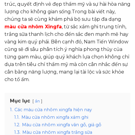
trúc, quyết định vẻ đẹp thẩm mỹ và sự hài hòa năng
lượng cho không gian sống.Trong bài viết này,
chúng ta sẽ cùng khám phá bộ sưu tập đa dạng
màu cửa nhôm Xingfa
, từ sắc xám ghi trung tính,
trắng sữa thanh lịch cho đến sắc đen mạnh mẽ hay
vàng kim quý phái. Bên cạnh đó, Nam Tiến Window
cũng sẽ đi sâu phân tích ý nghĩa phong thủy của
từng gam màu, giúp quý khách lựa chọn không chỉ
dựa trên tiêu chí thẩm mỹ mà còn cân nhắc đến sự
cân bằng năng lượng, mang lại tài lộc và sức khỏe
cho tổ ấm.
Mục lục
ẩn
1.
Các màu cửa nhôm xingfa hiện nay
1.1.
Màu cửa nhôm xingfa xám ghi
1.2.
Màu cửa nhôm xingfa vân gỗ, giả gỗ
1.3.
Màu cửa nhôm xingfa trắng sữa