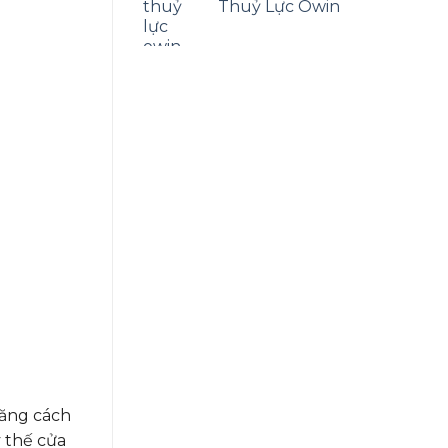
5 sao
Thuỷ Lực Owin
năng cách
y thế cửa