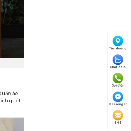
Tìm đường
Chat Zalo
Gọi điện
 quần áo
tích quét
Messenger
SMS