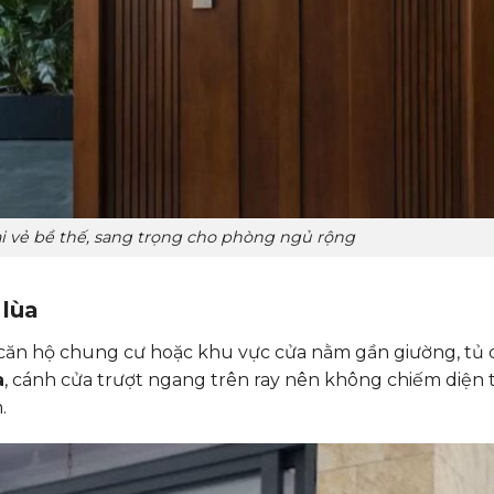
i vẻ bề thế, sang trọng cho phòng ngủ rộng
lùa
 căn hộ chung cư hoặc khu vực cửa nằm gần giường, tủ
a
, cánh cửa trượt ngang trên ray nên không chiếm diện 
n.