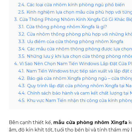
2.4.
Các loại cửa nhôm kính phòng ngủ phổ biến
2.5.
Kinh nghiệm lựa chọn mẫu cửa phù hợp với từ
3.
Cửa Thông Phòng Nhôm Kính Xingfa Có Gì Khác Bi
3.1.
Cửa thông phòng nhôm Xingfa là gì?
3.2.
Cửa nhôm thông phòng phù hợp với những khô
3.3.
Ưu điểm của cửa thông phòng nhôm Xingfa
3.4.
Các mẫu cửa nhôm thông phòng được lựa chọn
3.5.
Những lưu ý khi lựa chọn cửa thông phòng nh
4.
Vì Sao Nên Chọn Nam Tiến Windows Lắp Đặt Cửa 
4.1.
Nam Tiến Windows trực tiếp sản xuất và lắp đặ
4.2.
Báo giá cửa nhôm Xingfa phòng ngủ – cửa thô
4.3.
Quy trình lắp đặt cửa phòng nhôm Xingfa tại N
4.4.
Chính sách bảo hành và cam kết chất lượng tạ
4.5.
Khu vực Nam Tiến nhận thi công cửa kính phòn
Bên cạnh thiết kế,
mẫu cửa phòng nhôm Xingfa
k
âm, độ kín khít tốt, tuổi thọ bền bỉ và tính thẩm m