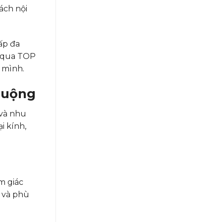
ách nội
ấp đa
m qua TOP
 mình.
huộng
 và nhu
i kính,
m giác
i và phù