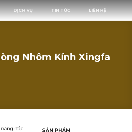
DỊCH VỤ
TIN TỨC
LIÊN HỆ
hòng Nhôm Kính Xingfa
ả năng đáp
SẢN PHẨM