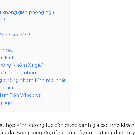
ng không gian phòng ngủ
ệt?
ng gian nào?
 nhiều
ôm kính
Phòng Nhôm Xingfa?
t cửa phòng nhôm
ng phòng nhôm kính mới nhất
am Tiến
i Nam Tiến Windows
g ngủ
ết hợp kính cường lực còn được đánh giá cao nhờ khả 
ỹ lâu dài. Song song đó, dòng cửa này cũng đang dần tha