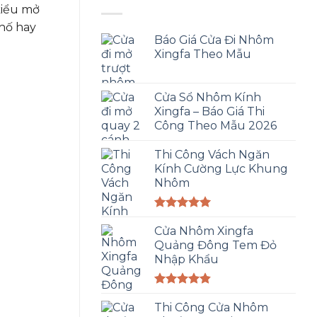
kiểu mở
phố hay
Báo Giá Cửa Đi Nhôm
Xingfa Theo Mẫu
Cửa Sổ Nhôm Kính
Xingfa – Báo Giá Thi
Công Theo Mẫu 2026
Thi Công Vách Ngăn
Kính Cường Lực Khung
Nhôm
Được xếp
hạng
Cửa Nhôm Xingfa
5.00
5 sao
Quảng Đông Tem Đỏ
Nhập Khẩu
Được xếp
hạng
Thi Công Cửa Nhôm
4.83