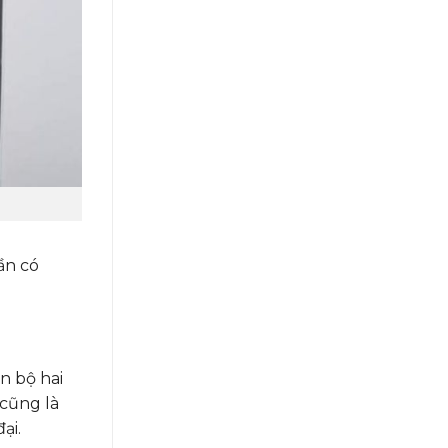
ần có
n bộ hai
 cũng là
ại.