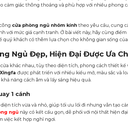
ạo cảm giác thông thoáng và phù hợp với nhiều phong c
i công
cửa phòng ngủ nhôm kính
theo yêu cầu, cung c
h với mức giá cạnh tranh. Ở bài viết này, hãy cùng điể
ể quý khách có thêm lựa chọn cho không gian sống của
ng Ngủ Đẹp, Hiện Đại Được Ưa C
ửa khác nhau, tùy theo diện tích, phong cách thiết kế
Xingfa
được phát triển với nhiều kiểu mở, màu sắc và loạ
khả năng cách âm và lấy sáng hiệu quả.
ay 1 cánh
ện tích vừa và nhỏ, giúp tối ưu lối đi nhưng vẫn tạo cả
òng ngủ
này có kết cấu gọn, dễ phối với nội thất hiện đạ
việc kết hợp nghỉ ngơi.