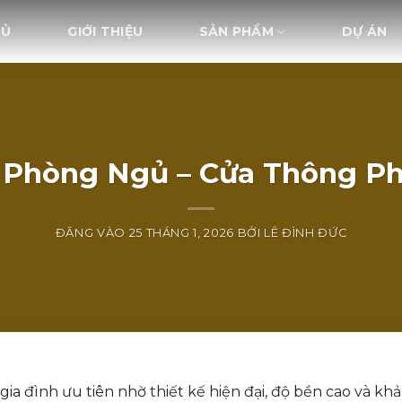
HỦ
GIỚI THIỆU
SẢN PHẨM
DỰ ÁN
Phòng Ngủ – Cửa Thông P
ĐĂNG VÀO
25 THÁNG 1, 2026
BỞI
LÊ ĐÌNH ĐỨC
ia đình ưu tiên nhờ thiết kế hiện đại, độ bền cao và kh